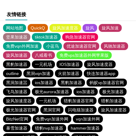
友情链接
网站地图
QuickQ
旋风加速度器
旋风
旋风加速
坚果加速器
tiktok加速器
狗急加速器官网
免费vqn外网加速
小蓝鸟
优途加速器官网
风驰加速器
旋风加速器
八戒看书
免费vps加速器外网苹果版
黑豹加速器
一元机场
IOS加速器
旋风加速度器
outline
黑洞vqn加速
火箭加速器
快连加速器app
黑洞加速噐
ios加速器
黑豹加速器
蚂蚁vp加速器官网
飞鸟加速器
极光aurora加速器
ios加速器
极光加速器
旋风加速度器
一元机场
猎豹加速器官网
猎豹加速器
极光加速器官网
黑洞官网
闪电猫加速器
旋风加速度器
BitzNet官网
免费vqn加速外网
vqn加速外网
暴雪加速器
猎豹nvp加速器
hammer加速器