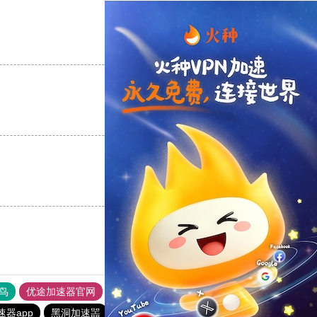
支持
[0]
反对
[0]
支持
[0]
反对
[0]
支持
[0]
反对
[0]
鸟
优途加速器官网
风驰加速器
旋风加速器
八戒看书
器app
黑洞加速噐
ios加速器
黑豹加速器