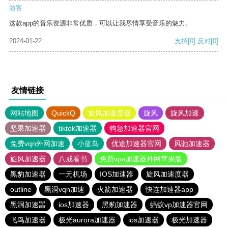
游客
这款app的音乐资源非常优质，可以让我尽情享受音乐的魅力。
2024-01-22
支持
[0]
反对
[0]
友情链接
网站地图
QuickQ
旋风加速度器
旋风
旋风加速
坚果加速器
tiktok加速器
狗急加速器官网
免费vqn外网加速
小蓝鸟
优途加速器官网
风驰加速器
旋风加速器
八戒看书
免费vps加速器外网苹果版
黑豹加速器
一元机场
IOS加速器
旋风加速度器
outline
黑洞vqn加速
火箭加速器
快连加速器app
黑洞加速噐
ios加速器
黑豹加速器
蚂蚁vp加速器官网
飞鸟加速器
极光aurora加速器
ios加速器
极光加速器