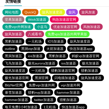
友情链接
网站地图
QuickQ
旋风加速度器
旋风
旋风加速
坚果加速器
tiktok加速器
狗急加速器官网
免费vqn外网加速
小蓝鸟
优途加速器官网
风驰加速器
旋风加速器
八戒看书
免费vps加速器外网苹果版
黑豹加速器
一元机场
IOS加速器
旋风加速度器
outline
黑洞vqn加速
火箭加速器
快连加速器app
黑洞加速噐
ios加速器
黑豹加速器
蚂蚁vp加速器官网
飞鸟加速器
极光aurora加速器
ios加速器
极光加速器
旋风加速度器
一元机场
猎豹加速器官网
猎豹加速器
极光加速器官网
黑洞官网
闪电猫加速器
旋风加速度器
BitzNet官网
免费vqn加速外网
vqn加速外网
暴雪加速器
猎豹nvp加速器
hammer加速器
hammer加速器
twitter加速器
猎豹加速器
每天免费2小时加速器
1元机场
快连加速器app