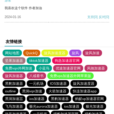
游客
我喜欢这个软件 作者加油
2024-01-16
支持
[0]
反对
[0]
友情链接
网站地图
QuickQ
旋风加速度器
旋风
旋风加速
坚果加速器
tiktok加速器
狗急加速器官网
免费vqn外网加速
小蓝鸟
优途加速器官网
风驰加速器
旋风加速器
八戒看书
免费vps加速器外网苹果版
黑豹加速器
一元机场
IOS加速器
旋风加速度器
outline
黑洞vqn加速
火箭加速器
快连加速器app
黑洞加速噐
ios加速器
黑豹加速器
蚂蚁vp加速器官网
飞鸟加速器
极光aurora加速器
ios加速器
极光加速器