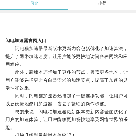
简介
排行
闪电加速器官网入口
闪电猫加速器最新版本更新内容包括优化了加速算法，
提升了网络加速速度，让用户能够更快地访问各种网站和应
用程序。
此外，新版本还增加了更多的节点，覆盖更多地区，让
用户能够选择更适合自己需求的加速节点，提高了加速的灵
活性和效果。
同时，闪电猫加速器还增加了一键连接功能，让用户可
以更便捷地使用加速器，省去了繁琐的操作步骤。
总的来说，闪电猫加速器最新版本更新内容全面优化了
用户的加速体验，让用户能够更加畅快地享受网络世界的乐
趣。
赶快升级到最新版本体验吧！。