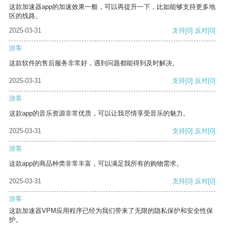
这款加速器app的加速效果一般，可以再提升一下，比如能够支持更多地
区的线路。
2025-03-31
支持
[0]
反对
[0]
游客
这款软件的售后服务非常好，遇到问题都能得到及时解决。
2025-03-31
支持
[0]
反对
[0]
游客
这款app的音乐资源非常优质，可以让我尽情享受音乐的魅力。
2025-03-31
支持
[0]
反对
[0]
游客
这款app的商品种类非常丰富，可以满足我所有的购物需求。
2025-03-31
支持
[0]
反对
[0]
游客
这款加速器VPM应用程序已经为我们带来了无限的隐私保护和安全性保
护。