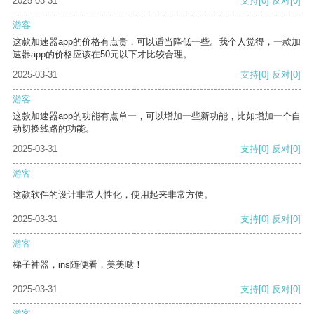
2025-03-31
支持
[0]
反对
[0]
游客
这款加速器app的价格有点贵，可以适当降低一些。我个人觉得，一款加
速器app的价格应该在50元以下才比较合理。
2025-03-31
支持
[0]
反对
[0]
游客
这款加速器app的功能有点单一，可以增加一些新功能，比如增加一个自
动切换线路的功能。
2025-03-31
支持
[0]
反对
[0]
游客
这款软件的设计非常人性化，使用起来非常方便。
2025-03-31
支持
[0]
反对
[0]
游客
梯子神器，ins随便看，美美哒！
2025-03-31
支持
[0]
反对
[0]
游客