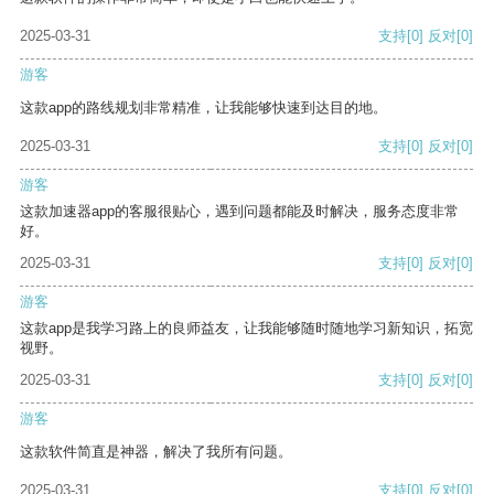
2025-03-31
支持
[0]
反对
[0]
游客
这款app的路线规划非常精准，让我能够快速到达目的地。
2025-03-31
支持
[0]
反对
[0]
游客
这款加速器app的客服很贴心，遇到问题都能及时解决，服务态度非常
好。
2025-03-31
支持
[0]
反对
[0]
游客
这款app是我学习路上的良师益友，让我能够随时随地学习新知识，拓宽
视野。
2025-03-31
支持
[0]
反对
[0]
游客
这款软件简直是神器，解决了我所有问题。
2025-03-31
支持
[0]
反对
[0]