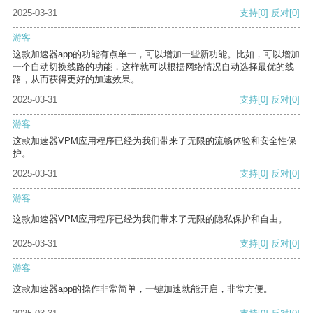
2025-03-31
支持
[0]
反对
[0]
游客
这款加速器app的功能有点单一，可以增加一些新功能。比如，可以增加
一个自动切换线路的功能，这样就可以根据网络情况自动选择最优的线
路，从而获得更好的加速效果。
2025-03-31
支持
[0]
反对
[0]
游客
这款加速器VPM应用程序已经为我们带来了无限的流畅体验和安全性保
护。
2025-03-31
支持
[0]
反对
[0]
游客
这款加速器VPM应用程序已经为我们带来了无限的隐私保护和自由。
2025-03-31
支持
[0]
反对
[0]
游客
这款加速器app的操作非常简单，一键加速就能开启，非常方便。